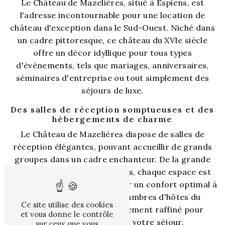
Le Château de Mazelières, situé à Espiens, est
l'adresse incontournable pour une location de
château d'exception dans le Sud-Ouest. Niché dans
un cadre pittoresque, ce château du XVIe siècle
offre un décor idyllique pour tous types
d'événements, tels que mariages, anniversaires,
séminaires d'entreprise ou tout simplement des
séjours de luxe.
Des salles de réception somptueuses et des
hébergements de charme
Le Château de Mazelières dispose de salles de
réception élégantes, pouvant accueillir de grands
groupes dans un cadre enchanteur. De la grande
salle de bal aux salons intimes, chaque espace est
aménagé avec goût pour offrir un confort optimal à
vos invités. De plus, les chambres d'hôtes du
Ce site utilise des cookies
château offrent un hébergement raffiné pour
et vous donne le contrôle
prolonger le plaisir de votre séjour.
sur ceux que vous