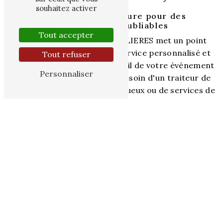
souhaitez activer
Un service sur-mesure pour des
événements inoubliables
Tout accepter
L'équipe de la SAS DE MAZELIERES met un point
d'honneur à vous offrir un service personnalisé et
Tout refuser
attentif pour que chaque détail de votre événement
Personnaliser
soit parfait. Que vous ayez besoin d'un traiteur de
renom, de décorateurs talentueux ou de services de
conciergerie haut de gamme, tout est mis en œuvre
pour que votre expérience au Château de
Mazelières soit inoubliable.
Profitez des richesses du Sud-Ouest à
proximité
En louant le Château de Mazelières pour votre
événement, vous pourrez également découvrir les
trésors culturels et gastronomiques de la région du
Sud-Ouest. Entre les vignobles réputés, les villages
pittoresques et la gastronomie généreuse, votre