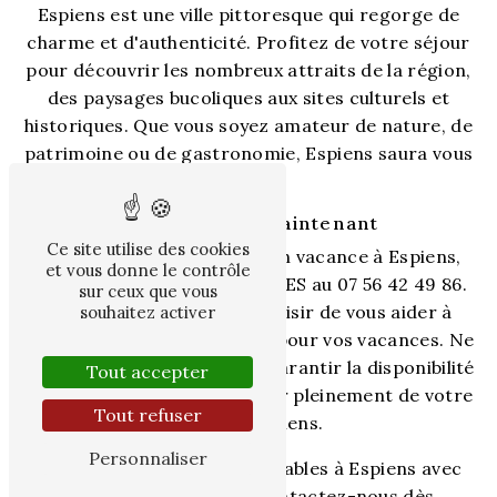
Espiens est une ville pittoresque qui regorge de
charme et d'authenticité. Profitez de votre séjour
pour découvrir les nombreux attraits de la région,
des paysages bucoliques aux sites culturels et
historiques. Que vous soyez amateur de nature, de
patrimoine ou de gastronomie, Espiens saura vous
combler.
Réservez dès maintenant
Ce site utilise des cookies
Pour réserver votre location vacance à Espiens,
et vous donne le contrôle
contactez SAS DE MAZELIERES au 07 56 42 49 86.
sur ceux que vous
Notre équipe se fera un plaisir de vous aider à
souhaitez activer
trouver l'hébergement idéal pour vos vacances. Ne
tardez pas à réserver pour garantir la disponibilité
Tout accepter
de votre logement et profiter pleinement de votre
Tout refuser
séjour à Espiens.
Personnaliser
Profitez de vacances inoubliables à Espiens avec
SAS DE MAZELIERES. Contactez-nous dès