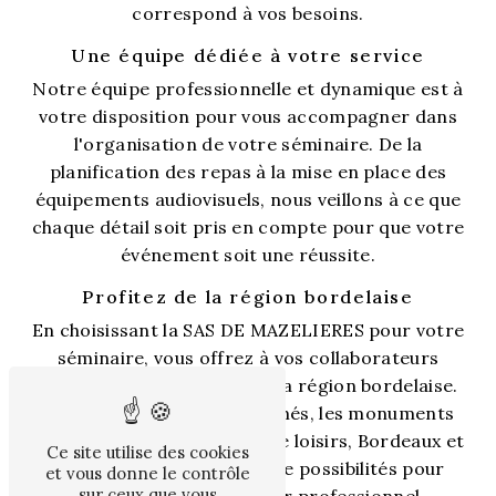
correspond à vos besoins.
Une équipe dédiée à votre service
Notre équipe professionnelle et dynamique est à
votre disposition pour vous accompagner dans
l'organisation de votre séminaire. De la
planification des repas à la mise en place des
équipements audiovisuels, nous veillons à ce que
chaque détail soit pris en compte pour que votre
événement soit une réussite.
Profitez de la région bordelaise
En choisissant la SAS DE MAZELIERES pour votre
séminaire, vous offrez à vos collaborateurs
l'opportunité de découvrir la région bordelaise.
Entre les vignobles renommés, les monuments
historiques et les activités de loisirs, Bordeaux et
Ce site utilise des cookies
ses alentours regorgent de possibilités pour
et vous donne le contrôle
sur ceux que vous
agrémenter votre séjour professionnel.