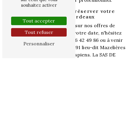
souhaitez activer
Contactez-nous pour réserver votre
séminaire à Bordeaux
Tout accepter
Pour plus d'informations sur nos offres de
Tout refuser
séminaire et pour réserver votre date, n'hésitez
pas à nous contacter au 07 56 42 49 86 ou à venir
Personnaliser
nous rendre visite à l'adresse 91 lieu-dit Mazelières
route des contes 47600 Espiens. La SAS DE
MAZELIERES est votre partenaire idéal pour un
événement d'entreprise réussi à Bordeaux.
En savoir plus
Contactez-nous