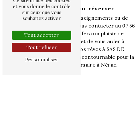
Ce site utilise des cookies
et vous donne le contrôle
Contactez-nous pour réserver
sur ceux que vous
Pour toute demande de renseignements ou de
souhaitez activer
réservation, n'hésitez pas à nous contacter au 07 56
42 49 86. Notre équipe se fera un plaisir de
Tout accepter
répondre à vos questions et de vous aider à
Tout refuser
planifier l'événement de vos rêves à SAS DE
MAZELIERES, votre adresse incontournable pour la
Personnaliser
location de salle anniversaire à Nérac.
Organisez un anniversaire inoubliable à Nérac avec
SAS DE MAZELIERES et créez des souvenirs
inoubliables entourés de vos proches. Réservez dès
maintenant et laissez-vous guider par notre
expertise pour une fête réussie.
En savoir plus
Contactez-nous