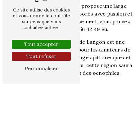
contes 47600 ESPIENS, elle propose une large
Ce site utilise des cookies
gamme de vins de qualité, élaborés avec passion et
et vous donne le contrôle
tradition. Pour tout renseignement, vous pouvez
sur ceux que vous
souhaitez activer
les contacter au 07 56 42 49 86.
En conclusion, le vignoble de Langon est une
Tout accepter
destination incontournable pour les amateurs de
Tout refuser
vins et de nature. Entre paysages pittoresques et
dégustations riches en saveurs, cette région saura
Personnaliser
séduire les plus exigeants des oenophiles.
En savoir plus
Contactez-nous